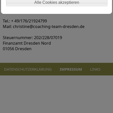
Alle Cookies akzeptieren
OT Eschdorf
Deutschland
Tel.: + 49/176/21924799
Mail: christine@coaching-team-dresden.de
Steuernummer: 202/228/07019
Finanzamt Dresden Nord
01056 Dresden
DATENSCHUTZERKLÄRUNG
IMPRESSUM
LINKS