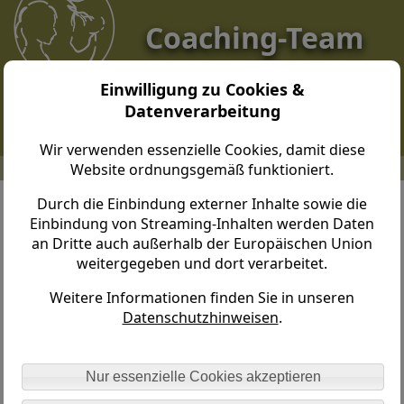
Coaching-Team
Dresden
Einwilligung zu Cookies &
Datenverarbeitung
Wir verwenden essenzielle Cookies, damit diese
Website ordnungsgemäß funktioniert.
Coaching-Team Dresden > Impressum
Durch die Einbindung externer Inhalte sowie die
Einbindung von Streaming-Inhalten werden Daten
Impressum
an Dritte auch außerhalb der Europäischen Union
weitergegeben und dort verarbeitet.
Coaching Team Dresden
Weitere Informationen finden Sie in unseren
Datenschutzhinweisen
.
Dr. med.
Christine Hauptmann
Nur essenzielle Cookies akzeptieren
Dittersbacher Straße 4
01328 Dresden